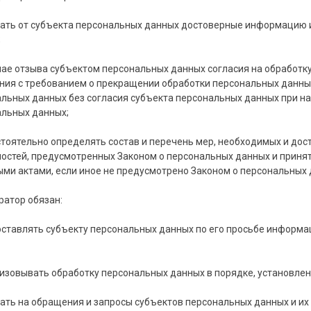
ать от субъекта персональных данных достоверные информацию
;
чае отзыва субъектом персональных данных согласия на обработк
ия с требованием о прекращении обработки персональных данны
льных данных без согласия субъекта персональных данных при нал
льных данных;
тоятельно определять состав и перечень мер, необходимых и до
остей, предусмотренных Законом о персональных данных и приня
ми актами, если иное не предусмотрено Законом о персональных
ератор обязан:
ставлять субъекту персональных данных по его просьбе информа
изовывать обработку персональных данных в порядке, установл
ать на обращения и запросы субъектов персональных данных и их 