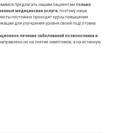
емимся предлагать нашим пациентам
только
венные медицинские услуги
, поэтому наши
листы постоянно проходят курсы повышения
кации для улучшения уровня своей подготовки.
ационное лечение заболеваний позвоночника и
направлено не на снятие симптомов, а на истинную