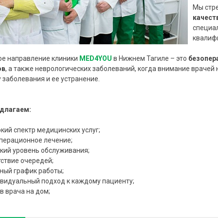
Мы стр
качест
специа
квалифи
ое направление клиники
MED4YOU
в Нижнем Тагиле – это
безопер
ов
, а также неврологических заболеваний, когда внимание врачей 
 заболевания и ее устранение.
длагаем:
кий спектр медицинских услуг;
перационное лечение;
кий уровень обслуживания;
тствие очередей;
ный график работы;
видуальный подход к каждому пациенту;
в врача на дом;