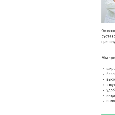
Основн
сустав
причину
Мы пре
широ
безо
высо
отсу
удоб
инди
вызо