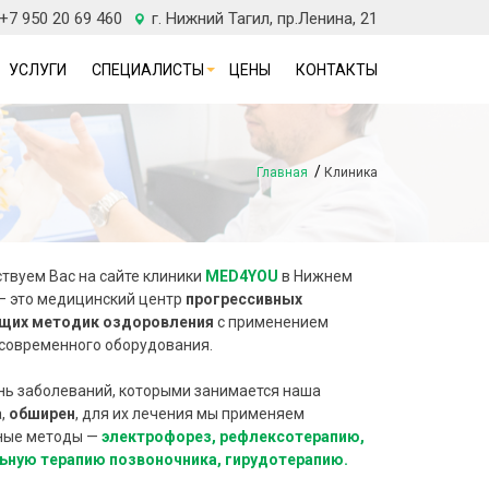
 +7 950 20 69 460
г. Нижний Тагил, пр.Ленина, 21
УСЛУГИ
СПЕЦИАЛИСТЫ
ЦЕНЫ
КОНТАКТЫ
Главная
Клиника
твуем Вас на сайте клиники
MED4YOU
в Нижнем
– это медицинский центр
прогрессивных
щих методик оздоровления
с применением
современного оборудования.
нь заболеваний, которыми занимается наша
,
обширен
, для их лечения мы применяем
ные методы —
электрофорез, рефлексотерапию,
ьную терапию позвоночника, гирудотерапию.