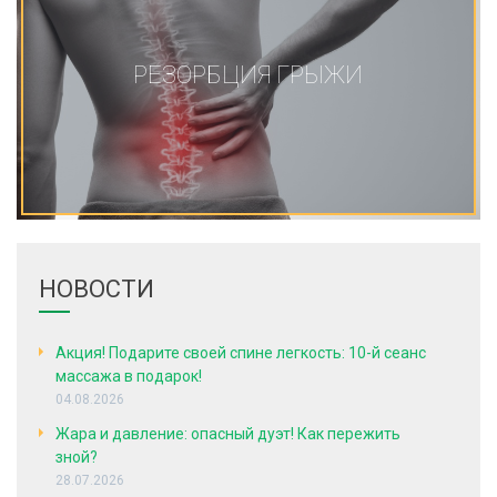
РЕЗОРБЦИЯ ГРЫЖИ
НОВОСТИ
Акция! Подарите своей спине легкость: 10-й сеанс
массажа в подарок!
04.08.2026
Жара и давление: опасный дуэт! Как пережить
зной?
28.07.2026