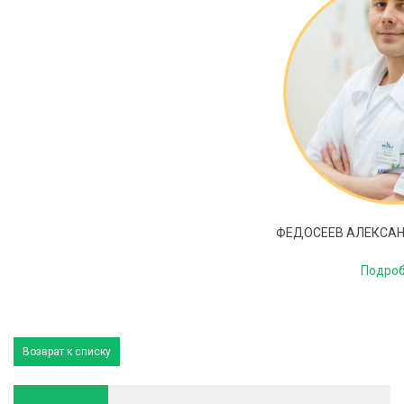
ФЕДОСЕЕВ АЛЕКСА
Подроб
Возврат к списку