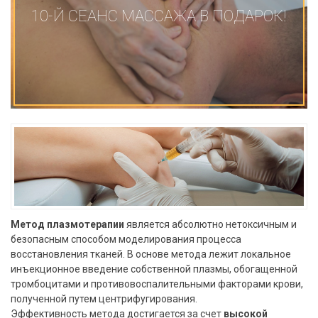
10-Й СЕАНС МАССАЖА В ПОДАРОК!
Метод
плазмотерапии
является абсолютно нетоксичным и
безопасным способом моделирования процесса
восстановления тканей. В основе метода лежит локальное
инъекционное введение собственной плазмы, обогащенной
тромбоцитами и противовоспалительными факторами крови,
полученной путем центрифугирования.
Эффективность метода достигается за счет
высокой