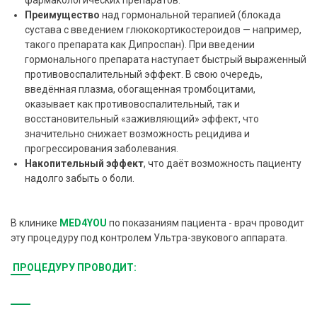
фармакологических препаратов.
Преимущество
над гормональной терапией (блокада
сустава с введением глюкокортикостероидов — например,
такого препарата как Дипроспан). При введении
гормонального препарата наступает быстрый выраженный
противовоспалительный эффект. В свою очередь,
введённая плазма, обогащенная тромбоцитами,
оказывает как противовоспалительный, так и
восстановительный «заживляющий» эффект, что
значительно снижает возможность рецидива и
прогрессирования заболевания.
Накопительный эффект
, что даёт возможность пациенту
надолго забыть о боли.
В клинике
MED4YOU
по показаниям пациента - врач проводит
эту процедуру под контролем Ультра-звукового аппарата.
ПРОЦЕДУРУ ПРОВОДИТ: