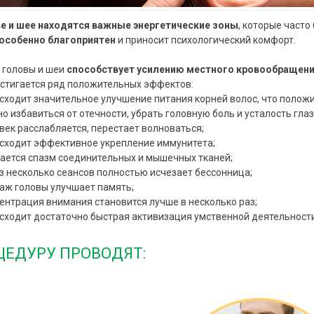
ве и шее находятся важные энергетические зоны
, которые часто
особенно благоприятен
и приносит психологический комфорт.
головы и шеи
способствует усилению местного кровообращени
стигается ряд положительных эффектов:
сходит значительное улучшение питания корней волос, что положит
о избавиться от отечности, убрать головную боль и усталость глаз
век расслабляется, перестает волноваться;
сходит эффективное укрепление иммунитета;
ается спазм соединительных и мышечных тканей;
з несколько сеансов полностью исчезает бессонница;
аж головы улучшает память;
ентрация внимания становится лучше в несколько раз;
сходит достаточно быстрая активизация умственной деятельности
ЦЕДУРУ ПРОВОДЯТ: