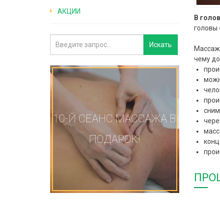
АКЦИИ
В голо
головы
Массаж 
чему до
прои
можн
чело
прои
сним
10-Й СЕАНС МАССАЖА В
чере
масс
ПОДАРОК!
конц
прои
ПРО