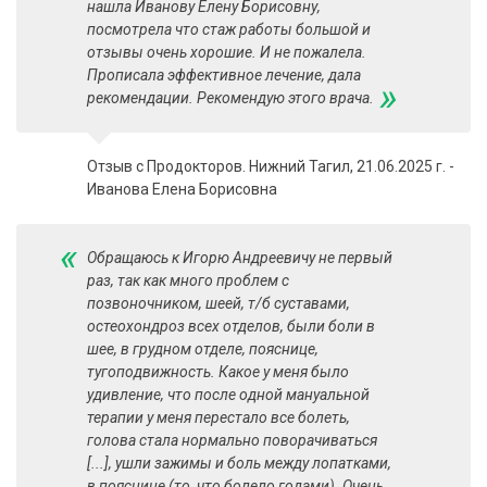
нашла Иванову Елену Борисовну,
посмотрела что стаж работы большой и
отзывы очень хорошие. И не пожалела.
Прописала эффективное лечение, дала
»
рекомендации. Рекомендую этого врача.
Отзыв с Продокторов. Нижний Тагил, 21.06.2025 г. -
Иванова Елена Борисовна
«
Обращаюсь к Игорю Андреевичу не первый
раз, так как много проблем с
позвоночником, шеей, т/б суставами,
остеохондроз всех отделов, были боли в
шее, в грудном отделе, пояснице,
тугоподвижность. Какое у меня было
удивление, что после одной мануальной
терапии у меня перестало все болеть,
голова стала нормально поворачиваться
[...], ушли зажимы и боль между лопатками,
в пояснице (то, что болело годами). Очень