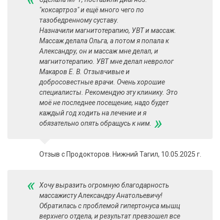
"коксартроз​" и ещё много чего по
тазобедренному суставу.
Назначили магнитотерапию​, УВТ и массаж​.
Массаж делала Ольга, а потом я попала к
Александру, он и массаж мне делал, и
магнитотерапию. УВТ мне делал невролог
Макаров Е. В. Отзывчивые и
добросовестные врачи. Очень хорошие
специалисты. Рекомендую эту клинику. Это
моё не последнее посещение, надо будет
каждый год ходить на лечение и я
»
обязательно опять обращусь к ним.
Отзыв с Продокторов. Нижний Тагил, 10.05.2025 г.
«
Хочу выразить огромную благодарность
массажисту Александру Анатольевичу!
Обратилась с проблемой гипертонуса мышц
верхнего отдела, и результат превзошел все