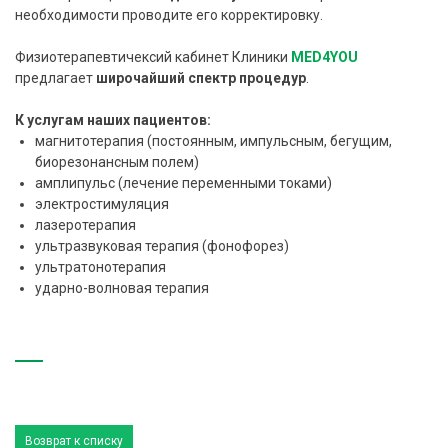
необходимости проводите его корректировку.
Физиотерапевтичексий кабинет Клиники
MED4YOU
предлагает
широчайший спектр процедур
.
К услугам наших пациентов:
магнитотерапия (постоянным, импульсным, бегущим,
биорезонансным полем)
амплипульс (лечение переменными токами)
электростимуляция
лазеротерапия
ультразвуковая терапия (фонофорез)
ультратонотерапия
ударно-волновая терапия
Возврат к списку