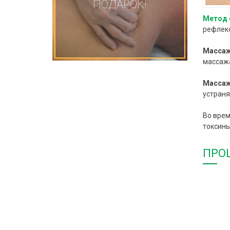
ПОДАРОК!
Метод 
рефлекс
Массаж
массажа
Массаж
устраня
Во врем
токсины
ПРО