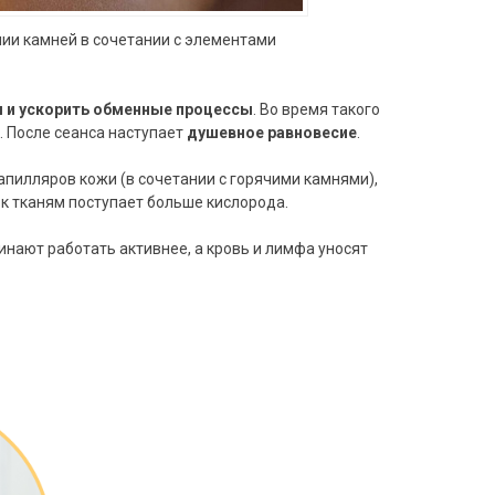
ии камней в сочетании с элементами
 и ускорить обменные процессы
. Во время такого
 После сеанса наступает
душевное равновесие
.
капилляров кожи (в сочетании с горячими камнями),
, к тканям поступает больше кислорода.
инают работать активнее, а кровь и лимфа уносят